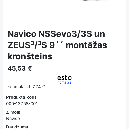
Navico NSSevo3/3S un
ZEUS³/³S 9´´ montāžas
kronšteins
45,53 €
kuumaks al.
7,74 €
Produkta kods
000-13758-001
Zīmols
Navico
Daudzums