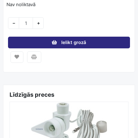
Nav noliktavā
−
+
Ielikt grozā
Līdzīgās preces