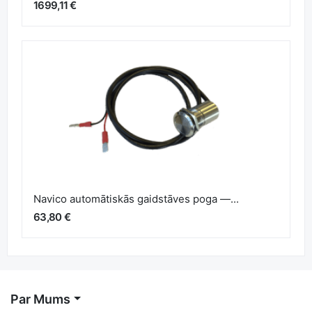
1699,11 €
Navico automātiskās gaidstāves poga —...
63,80 €
Par Mums