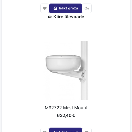
Ielikt grozā
Kiire ülevaade
M92722 Mast Mount
632,40 €