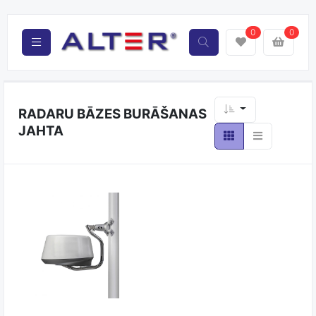
0
0
RADARU BĀZES BURĀŠANAS
JAHTA