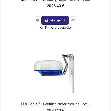
2926,40 €
Ielikt grozā
Kiire ülevaade
LMP-2 Self-levelling radar mount – po...
2926,40 €