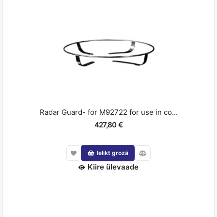
Radar Guard- for M92722 for use in co...
427,80 €
Ielikt grozā
Kiire ülevaade