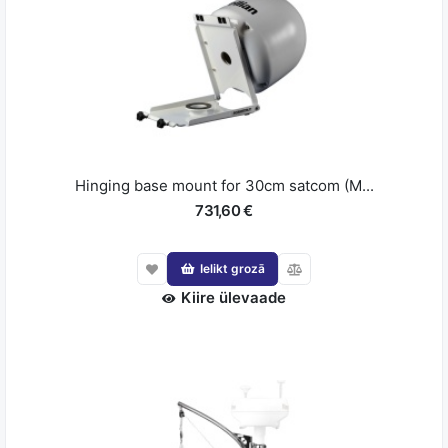
Hinging base mount for 30cm satcom (M...
731,60 €
Ielikt grozā
Kiire ülevaade