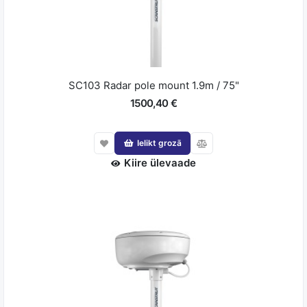
SC103 Radar pole mount 1.9m / 75"
1500,40 €
Ielikt grozā
Kiire ülevaade