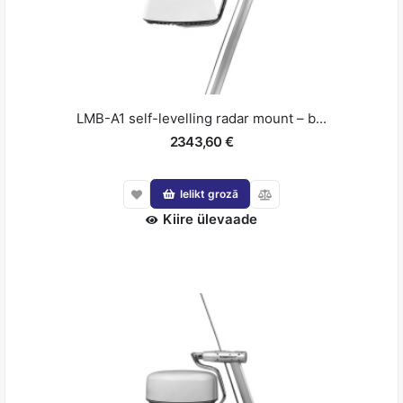
LMB-A1 self-levelling radar mount – b...
2343,60 €
Ielikt grozā
Kiire ülevaade