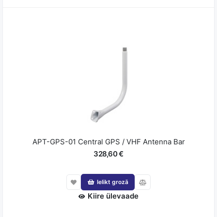
APT-GPS-01 Central GPS / VHF Antenna Bar
328,60 €
Ielikt grozā
Kiire ülevaade