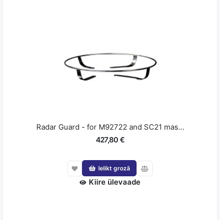
Radar Guard - for M92722 and SC21 mas...
427,80 €
Ielikt grozā
Kiire ülevaade