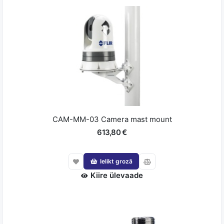
CAM-MM-03 Camera mast mount
613,80 €
Ielikt grozā
Kiire ülevaade