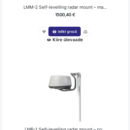
LMM-2 Self-levelling radar mount – ma...
1500,40 €
Ielikt grozā
Kiire ülevaade
LMP-1 Self-levelling radar mount – po...