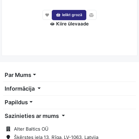
Ielikt grozā
Kiire ülevaade
Par Mums
Informācija
Papildus
Sazinieties ar mums
Alter Baltics OÜ
Šķērstes iela 13, Rīga, LV-1063, Latvija