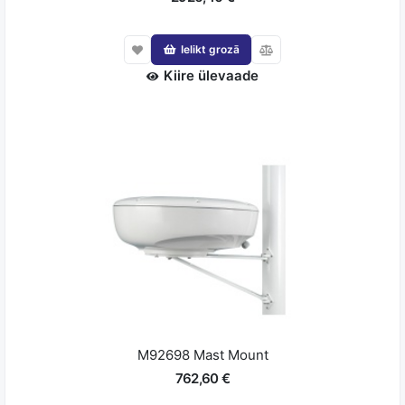
Ielikt grozā
Kiire ülevaade
M92698 Mast Mount
762,60 €