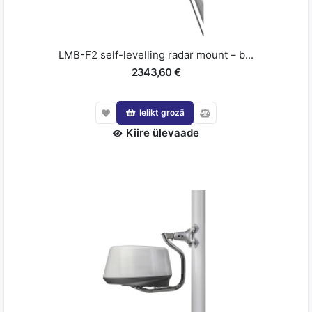
LMB-F2 self-levelling radar mount – b...
2343,60 €
Ielikt grozā
Kiire ülevaade