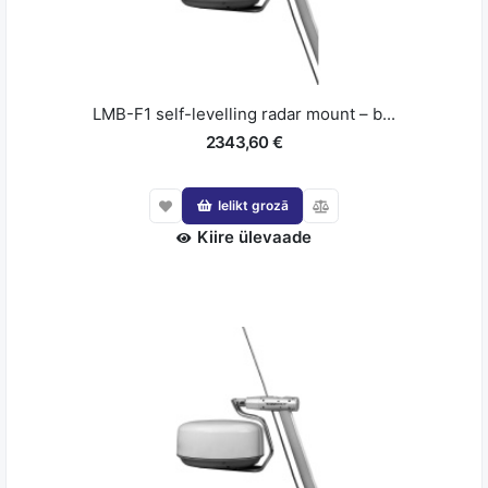
LMB-F1 self-levelling radar mount – b...
2343,60 €
Ielikt grozā
Kiire ülevaade