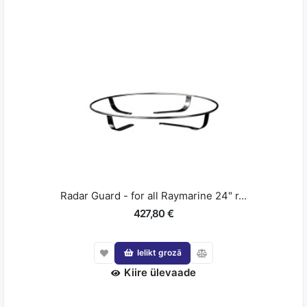
Radar Guard - for all Raymarine 24" r...
427,80 €
Ielikt grozā
Kiire ülevaade