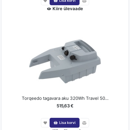
Lisa korvi
Kiire ülevaade
Torqeedo tagavara aku 320Wh Travel 50...
515,63 €
Lisa korvi