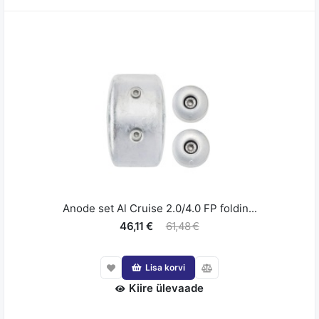
Anode set Al Cruise 2.0/4.0 FP foldin...
46,11 €
61,48 €
Lisa korvi
Kiire ülevaade