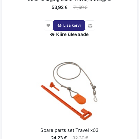
53,92 €
71,90 €
Lisa korvi
Kiire ülevaade
Spare parts set Travel x03
24,23 €
32,30 €