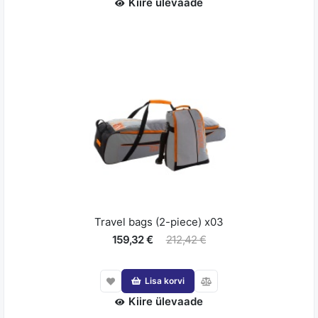
Kiire ülevaade
Travel bags (2-piece) x03
159,32 €
212,42 €
Lisa korvi
Kiire ülevaade