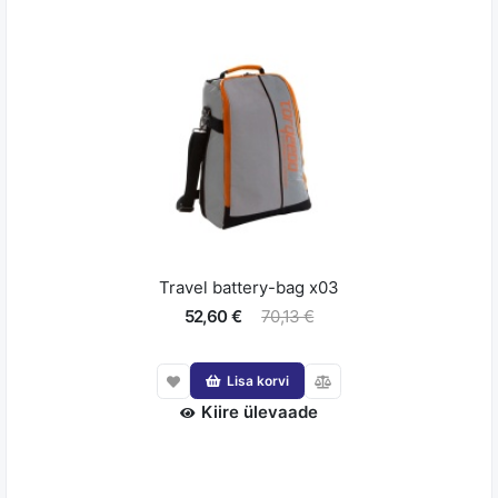
Travel battery-bag x03
52,60 €
70,13 €
Lisa korvi
Kiire ülevaade