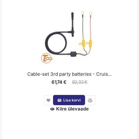
Cable-set 3rd party batteries - Cruis...
61,74 €
82,32 €
Lisa korvi
Kiire ülevaade