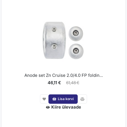
Anode set Zn Cruise 2.0/4.0 FP foldin...
46,11 €
61,48 €
Lisa korvi
Kiire ülevaade