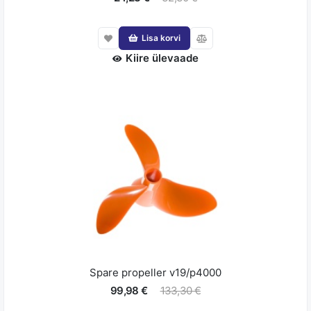
Lisa korvi
Kiire ülevaade
Spare propeller v19/p4000
99,98 €
133,30 €