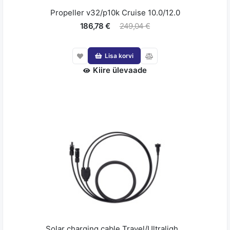
Propeller v32/p10k Cruise 10.0/12.0
186,78 €
249,04 €
Lisa korvi
Kiire ülevaade
Solar charging cable Travel/Ultraligh...