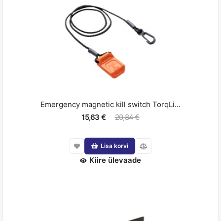
Emergency magnetic kill switch TorqLi...
15,63 €
20,84 €
Lisa korvi
Kiire ülevaade