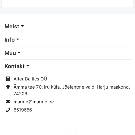
Meist
Info
Muu
Kontakt
Alter Baltics OÜ
Ämma tee 70, Iru küla, Jõelähtme vald, Harju maakond,
74206
marine@marine.ee
6519666