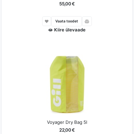
55,00 €
Vaata toodet
Kiire ülevaade
Voyager Dry Bag 5l
22,00 €