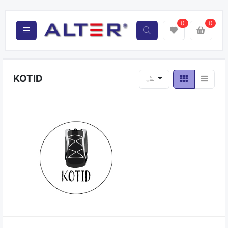
0
0
KOTID