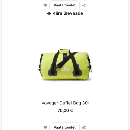
Vaata toodet
Kiire ülevaade
Voyager Duffel Bag 30l
70,00 €
Vaata toodet