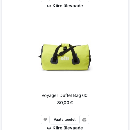
Kiire ülevaade
Voyager Duffel Bag 60l
80,00 €
Vaata toodet
Kiire ülevaade