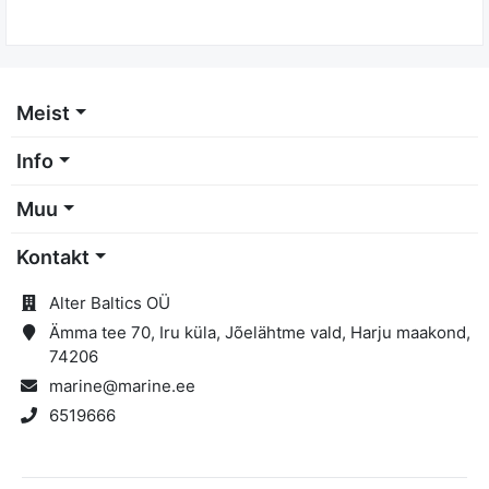
Meist
Info
Muu
Kontakt
Alter Baltics OÜ
Ämma tee 70, Iru küla, Jõelähtme vald, Harju maakond,
74206
marine@marine.ee
6519666