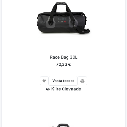
Race Bag 30L
72,33 €
Vaata toodet
Kiire ülevaade