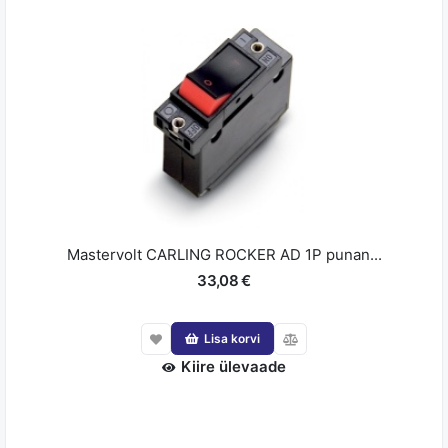
Mastervolt CARLING ROCKER AD 1P punan...
33,08 €
Lisa korvi
Kiire ülevaade