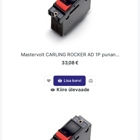
Mastervolt CARLING ROCKER AD 1P punan...
33,08 €
Lisa korvi
Kiire ülevaade