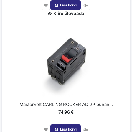
Lisa korvi
Kiire ülevaade
Mastervolt CARLING ROCKER AD 2P punan...
74,96 €
Lisa korvi