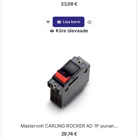
33,08 €
Lisa korvi
Kiire ülevaade
Mastervolt CARLING ROCKER AD 1P punan...
29,74 €