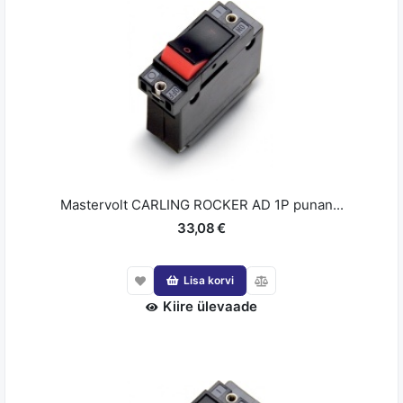
Mastervolt CARLING ROCKER AD 1P punan...
33,08 €
Lisa korvi
Kiire ülevaade