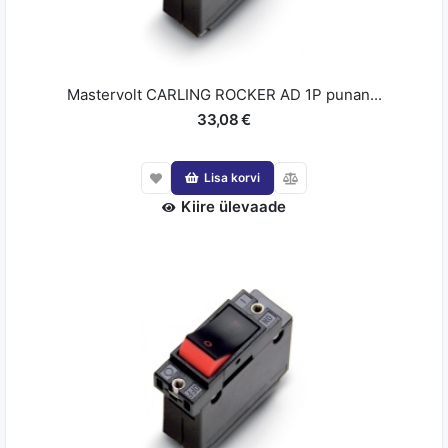
Mastervolt CARLING ROCKER AD 1P punan...
33,08 €
Lisa korvi
Kiire ülevaade