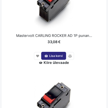
Mastervolt CARLING ROCKER AD 1P punan...
33,08 €
Lisa korvi
Kiire ülevaade