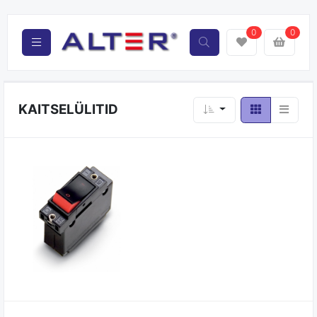
0
0
KAITSELÜLITID