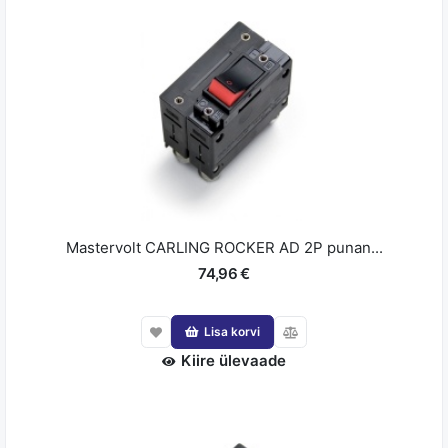
Mastervolt CARLING ROCKER AD 2P punan...
74,96 €
Lisa korvi
Kiire ülevaade