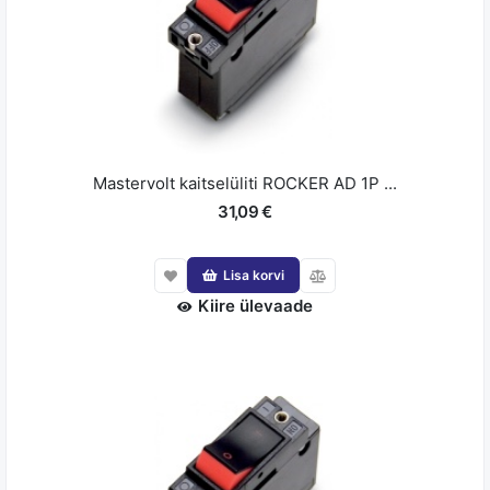
Mastervolt kaitselüliti ROCKER AD 1P ...
31,09 €
Lisa korvi
Kiire ülevaade