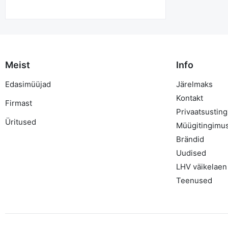
Meist
Info
Edasimüüjad
Järelmaks
Kontakt
Firmast
Privaatsustin
Üritused
Müügitingimu
Brändid
Uudised
LHV väikelaen
Teenused