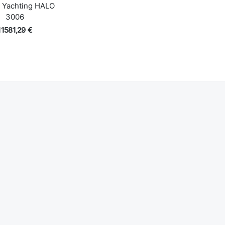
 Yachting HALO
3006
11581,29 €
Lisa korvi
iire ülevaade