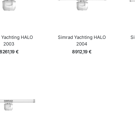
Lisa korvi
Lisa korvi
iire ülevaade
Kiire ülevaade
 Yachting HALO
Simrad Yachting HALO
S
2003
2004
8261,19 €
8912,19 €
Lisa korvi
Lisa korvi
iire ülevaade
Kiire ülevaade