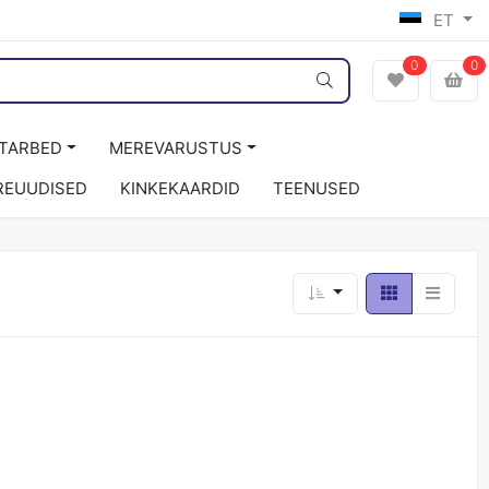
ET
0
0
ITARBED
MEREVARUSTUS
REUUDISED
KINKEKAARDID
TEENUSED