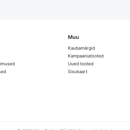
Muu
Kaubamärgid
Kampaaniatooted
gimused
Uued tooted
sed
Sisukaart