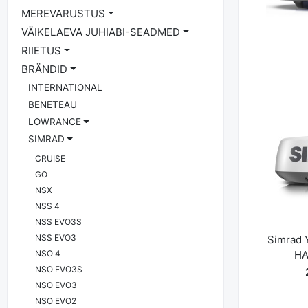
MEREVARUSTUS
VÄIKELAEVA JUHIABI-SEADMED
RIIETUS
BRÄNDID
INTERNATIONAL
BENETEAU
LOWRANCE
SIMRAD
CRUISE
GO
NSX
NSS 4
NSS EVO3S
NSS EVO3
Simrad 
HA
NSO 4
NSO EVO3S
NSO EVO3
NSO EVO2