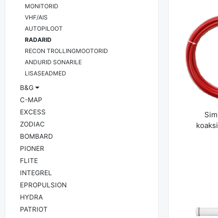
MONITORID
VHF/AIS
AUTOPILOOT
RADARID
RECON TROLLINGMOOTORID
ANDURID SONARILE
K
LISASEADMED
B&G
C-MAP
EXCESS
Sim
ZODIAC
koaksia
BOMBARD
PIONER
FLITE
INTEGREL
EPROPULSION
HYDRA
PATRIOT