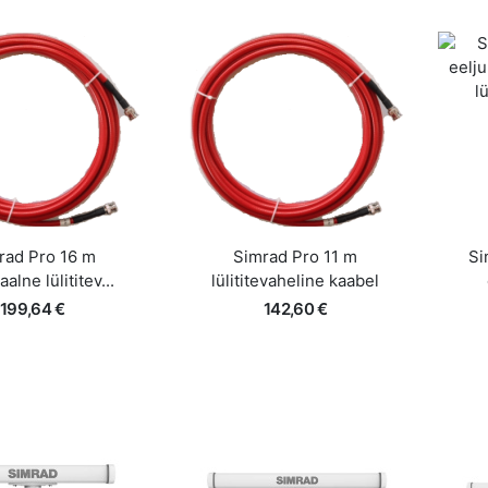
Lisa korvi
Lisa korvi
iire ülevaade
Kiire ülevaade
rad Pro 16 m
Simrad Pro 11 m
Si
alne lülititev...
lülititevaheline kaabel
199,64 €
142,60 €