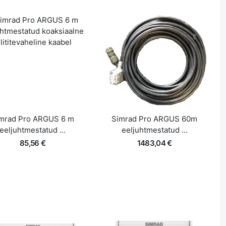
Lisa korvi
Lisa korvi
Kiire ülevaade
Kiire ülevaade
mrad Pro ARGUS 6 m
Simrad Pro ARGUS 60m
eeljuhtmestatud ...
eeljuhtmestatud ...
85,56 €
1483,04 €