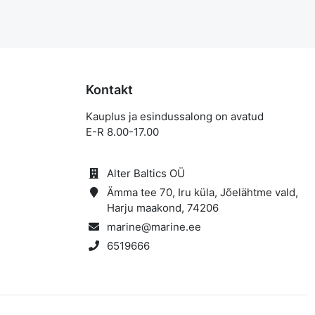
Kontakt
Kauplus ja esindussalong on avatud
E-R 8.00-17.00
Alter Baltics OÜ
Ämma tee 70, Iru küla, Jõelähtme vald,
Harju maakond, 74206
marine@marine.ee
6519666