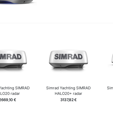
Yachting SIMRAD
Simrad Yachting SIMRAD
Si
LO20 radar
HALO20+ radar
2669,10 €
3137,82 €