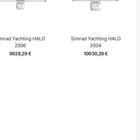
Lisa korvi
Lisa korvi
Kiire ülevaade
Kiire ülevaade
imrad Yachting HALO
Simrad Yachting HALO
2006
3004
9628,29 €
10930,29 €
Lisa korvi
Lisa korvi
Kiire ülevaade
Kiire ülevaade